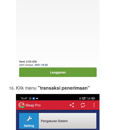
Klik menu
"transaksi penerimaan"