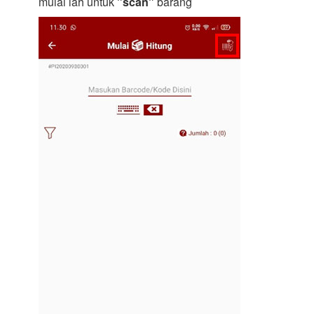
mulai lah untuk
"scan"
barang