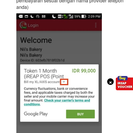
pembayaran sesuai dengan nama provider telepon
anda)
×