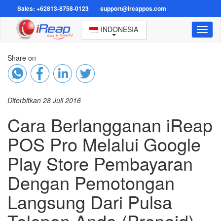
Sales: +62813-8758-0123
support@ireappos.com
INDONESIA
Toggl
naviga
Share on
Diterbitkan 28 Juli 2016
Cara Berlangganan iReap
POS Pro Melalui Google
Play Store Pembayaran
Dengan Pemotongan
Langsung Dari Pulsa
Telepon Anda (Prepaid)