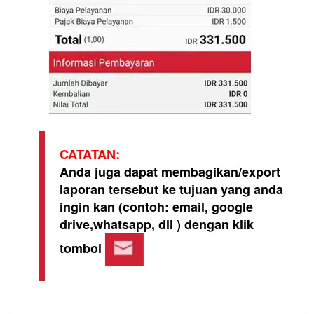
CATATAN:
Anda juga dapat membagikan/export
laporan tersebut ke tujuan yang anda
ingin kan (contoh: email, google
drive,whatsapp, dll ) dengan klik
tombol