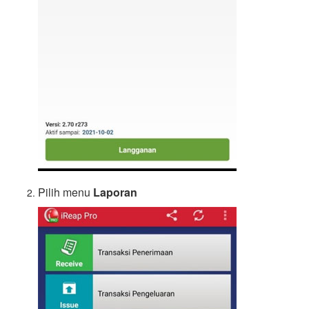
Pilih menu
Laporan