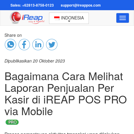
Sales: +62813-8758-0123
support@ireappos.com
INDONESIA
Toggl
naviga
Share on
Dipublikasikan 20 Oktober 2023
Bagaimana Cara Melihat
Laporan Penjualan Per
Kasir di iREAP POS PRO
via Mobile