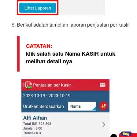
Berikut adalah tampilan laporan penjualan per kasir.
CATATAN:
klik salah satu Nama KASIR untuk
melihat detail nya
×