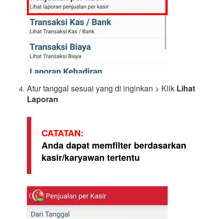
Atur tanggal sesuai yang di inginkan > Klik
Lihat
Laporan
CATATAN:
Anda dapat memfilter berdasarkan
kasir/karyawan tertentu