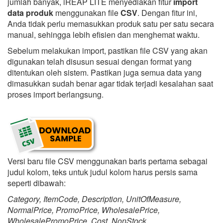
jumlah banyak, iREAP LITE menyediakan fitur
import
data produk
menggunakan file
CSV
. Dengan fitur ini,
Anda tidak perlu memasukkan produk satu per satu secara
manual, sehingga lebih efisien dan menghemat waktu.
Sebelum melakukan import, pastikan file CSV yang akan
digunakan telah disusun sesuai dengan format yang
ditentukan oleh sistem. Pastikan juga semua data yang
dimasukkan sudah benar agar tidak terjadi kesalahan saat
proses import berlangsung.
Versi baru file CSV menggunakan baris pertama sebagai
judul kolom, teks untuk judul kolom harus persis sama
seperti dibawah:
Category, ItemCode, Description, UnitOfMeasure,
NormalPrice, PromoPrice, WholesalePrice,
WholesalePromoPrice, Cost, NonStock