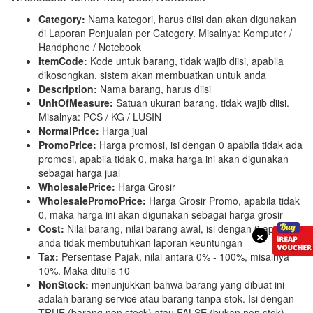
Category:
Nama kategori, harus diisi dan akan digunakan
di Laporan Penjualan per Category. Misalnya: Komputer /
Handphone / Notebook
ItemCode:
Kode untuk barang, tidak wajib diisi, apabila
dikosongkan, sistem akan membuatkan untuk anda
Description:
Nama barang, harus diisi
UnitOfMeasure:
Satuan ukuran barang, tidak wajib diisi.
Misalnya: PCS / KG / LUSIN
NormalPrice:
Harga jual
PromoPrice:
Harga promosi, isi dengan 0 apabila tidak ada
promosi, apabila tidak 0, maka harga ini akan digunakan
sebagai harga jual
WholesalePrice:
Harga Grosir
WholesalePromoPrice:
Harga Grosir Promo, apabila tidak
0, maka harga ini akan digunakan sebagai harga grosir
Cost:
Nilai barang, nilai barang awal, isi dengan 0 apabila
×
anda tidak membutuhkan laporan keuntungan
Tax:
Persentase Pajak, nilai antara 0% - 100%, misalnya
10%. Maka ditulis 10
NonStock:
menunjukkan bahwa barang yang dibuat ini
adalah barang service atau barang tanpa stok. Isi dengan
TRUE (barang non stock) atau FALSE (bukan non stok).